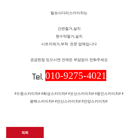
털보사다리스카이차는
간판철거,설치
현수막철거,설치
시트지제거,부착 전문 업체입니다
궁금한점 있으시면 언제든 부담없이 전화주세요
010-9275-4021
Tel.
#수원스카이차# #화성스카이차# #오산스카이차# #용인스카이차# #
평택스카이차# #안산스카이차# #안양스카이차#
목록