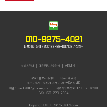
010-9275-4021
입금계좌: 농협 / 207182-56-007105 / 정경식
서비스안내
개인정보보호정책
ADMIN
상호 : 털보사다리차
대표 : 정경식
주소 : 경기도 수원시 권선구 고산로6번길 45
메일 : black4012@naver.com
사업자등록번호 : 128-37-72318
FAX : 031-223-7904
Copyright ©
010-9275-4021.com