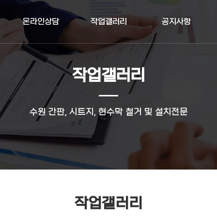
온라인상담
작업갤러리
공지사항
작업갤러리
수원 간판, 시트지, 현수막 철거 및 설치전문
작업갤러리