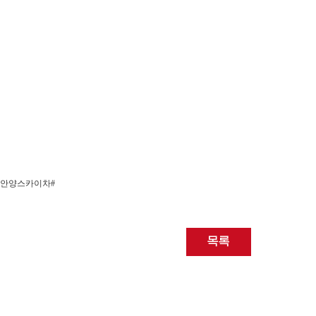
 #안양스카이차#
목록