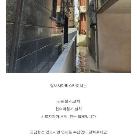
털보사다리스카이차는
간판철거,설치
현수막철거,설치
시트지제거,부착 전문 업체입니다
궁금한점 있으시면 언제든 부담없이 전화주세요