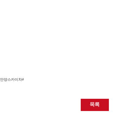
 #안양스카이차#
목록