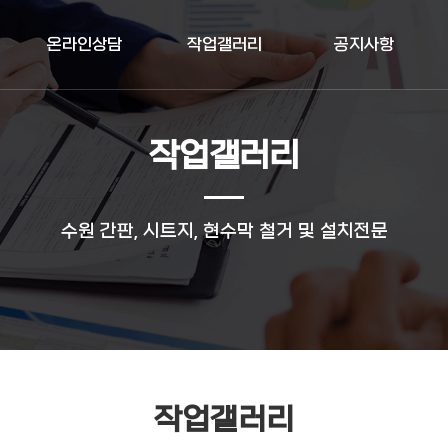
온라인상담
작업갤러리
공지사항
작업갤러리
수원 간판, 시트지, 현수막 철거 및 설치전문
작업갤러리